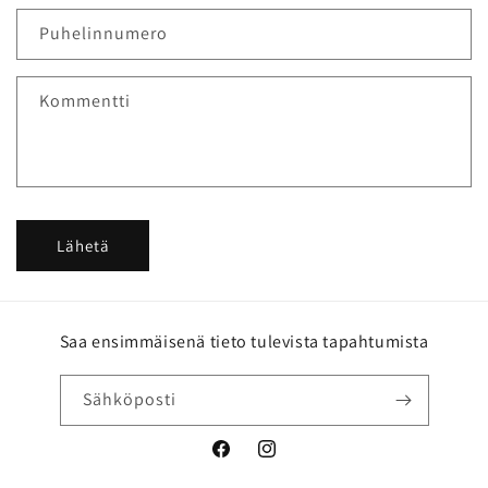
y
d
Puhelinnumero
e
n
Kommentti
o
t
t
o
l
Lähetä
o
m
a
k
Saa ensimmäisenä tieto tulevista tapahtumista
e
Sähköposti
Facebook
Instagram