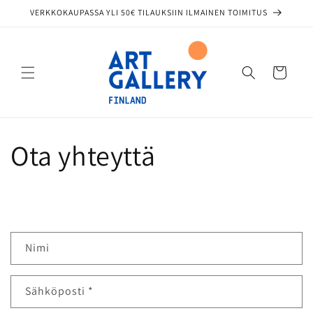
Ohita ja
VERKKOKAUPASSA YLI 50€ TILAUKSIIN ILMAINEN TOIMITUS
siirry
sisältöön
Ostoskori
Ota yhteyttä
Y
Nimi
h
t
Sähköposti
*
e